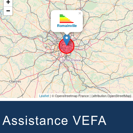
+
−
×
Romainville
Leaflet
| © Openstreetmap France | {attribution.OpenStreetMap}